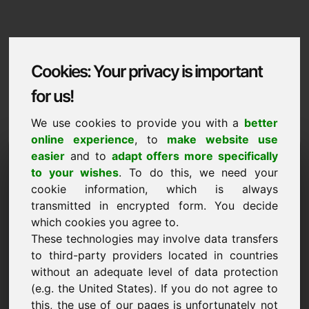
Cookies: Your privacy is important
for us!
We use cookies to provide you with a
better
online experience
, to
make website use
Domaininformation
easier
and to
adapt offers more specifically
to your wishes
. To do this, we need your
Domaininformation | Magyar
cookie information, which is always
transmitted in encrypted form. You decide
Kedvezmenyes ar: 8.000,00 Euro (AFA
nelkul)
which cookies you agree to.
These technologies may involve data transfers
ÚJ
to third-party providers located in countries
Válogatott további domainek a Find-Your-Domain.eu
without an adequate level of data protection
oldalon
felfedezés most ->
(e.g. the United States). If you do not agree to
this, the use of our pages is unfortunately not