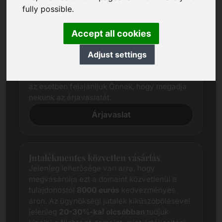
fully possible.
Árjavaslat
Kiterjedt kutatással mindig megpróbáljuk
Accept all cookies
meghatározni az egyes domainek
tisztességes piaci árát.
Adjust settings
Ettől függetlenül az érdekelt felek árelvárásai
gyakran eltérnek az eladó elvárásaitól. Ebben
az esetben felajánljuk Önnek, hogy megadja
nekünk az árjavaslatát.
Árjavaslat
Jutalékmentes közvetlen vásárlás
Jelenleg lehetősége van arra, hogy
megvásárolja ezt a domaint közvetlenül a
tulajdonostól
8000 eurós
kedvezményes
áron. Az ügynökségi jutalék kiküszöbölésével
jelenleg
20-30%-kal olcsóbban
tudjuk