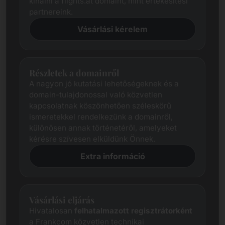
kínálni a flights.at domaint, mint értékesítési
partnereink.
Vásárlási kérelem
Részletek a domainről
A nagyon jó kutatási lehetőségeknek és a
domain-tulajdonossal való közvetlen
kapcsolatnak köszönhetően széleskörű
ismeretekkel rendelkezünk a domainről,
különösen annak történetéről, amelyeket
kérésre szívesen elküldünk Önnek.
Extra információ
Vásárlási eljárás
Hivatalosan
felhatalmazott regisztrátorként
a Frankcom közvetlen technikai