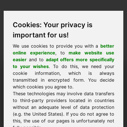
Cookies: Your privacy is
important for us!
We use cookies to provide you with a
better
online experience
, to
make website use
easier
and to
adapt offers more specifically
Αίτημα αγοράς domain:
to your wishes
. To do this, we need your
cookie information, which is always
flights.at
transmitted in encrypted form. You decide
which cookies you agree to.
Θέλω να αγοράσω το domain flights.at για
These technologies may involve data transfers
8000 Ευρώ χωρίς ΦΠΑ.
to third-party providers located in countries
Όνομα, εταιρεία
without an adequate level of data protection
(e.g. the United States). If you do not agree to
this, the use of our pages is unfortunately not
E-Mail