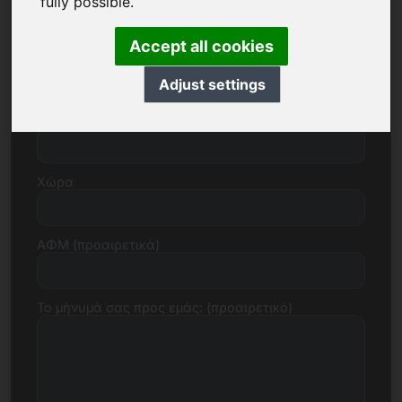
fully possible.
Accept all cookies
Οδός, αριθμός
Adjust settings
Ταχυδρομικός κώδικας, πόλη
Χώρα
ΑΦΜ (προαιρετικά)
Το μήνυμά σας προς εμάς: (προαιρετικό)